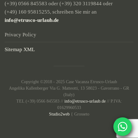
(+39) 0566 845583
oder
(+39) 320 3119844
oder
(+49) 160 95815255
, schreiben Sie mir an
info@etrusco-urlaub.de
Privacy Policy
Sitemap XML
Copyright ©2018 - 2025 Case Vacanza Etrusco-Urlaub
Angelika Kallenberger Via G. Matteotti, 13 58023 - Gavorrano - GR
(Italy)
TEL (+39) 0566 845583 //
info@etrusco-urlaub.de
// P.IVA:
01629960533
Studio2web
{ Grosseto