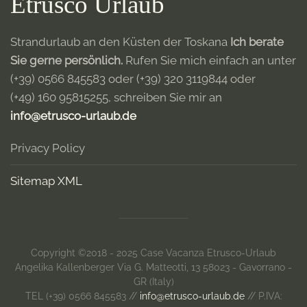
Etrusco Urlaub
Strandurlaub an den Küsten der Toskana
Ich berate
Sie gerne persönlich.
Rufen Sie mich einfach an unter
(+39) 0566 845583
oder
(+39) 320 3119844
oder
(+49) 160 95815255
, schreiben Sie mir an
info@etrusco-urlaub.de
Privacy Policy
Sitemap XML
Copyright ©2018 - 2025 Case Vacanza Etrusco-Urlaub
Angelika Kallenberger Via G. Matteotti, 13 58023 - Gavorrano -
GR (Italy)
TEL (+39) 0566 845583 //
info@etrusco-urlaub.de
// P.IVA: