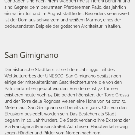
Contraden sind nach ihrem Wappen (meist Tieren) benannt und
sind Gegner beim berühmten Pferderennen Palio, das jährlich
einmal im Juli und im August stattfindet. Besonders sehenswert
ist der Dom aus schwarzem und weißem Marmor, eines der
bedeutendsten Beipiele der gotischen Architektur in Italien.
San Gimignano
Der historische Stadtkern ist seit dem Jahr 1990 Teil des
Weltkulturerbes der UNESCO. San Gimignano besitzt noch
einige der mittelalterlichen Geschlechtertürme, die von den
Patrizierfamilien gebaut wurden. Von den einst 72 Türmen
existieren heute noch 15. Die beiden höchsten, der Torre Grossa
und der Torre della Rognosa weisen eine Höhe von 54 bzw. 51
Metern auf. San Gimignano soll bereits um 300 v. Chr. von den
Etruskern besiedelt worden sein. Das Bestehen als Stadt
begann im 10. Jahrhundert. Die Stadt verdankt ihre Existenz der
Via Francigena (Frankenstraße). Auf diesem Hauptverkehrsweg
zogen Händler und Pilder vom Norden nach rom.