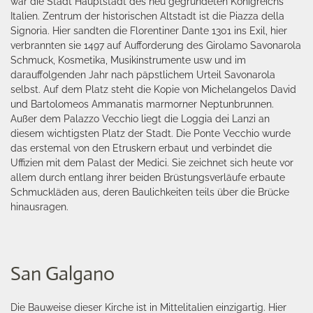
war die Stadt Hauptstadt des neu gegründeten Königreichs
Italien. Zentrum der historischen Altstadt ist die Piazza della
Signoria. Hier sandten die Florentiner Dante 1301 ins Exil, hier
verbrannten sie 1497 auf Aufforderung des Girolamo Savonarola
Schmuck, Kosmetika, Musikinstrumente usw und im
darauffolgenden Jahr nach päpstlichem Urteil Savonarola
selbst. Auf dem Platz steht die Kopie von Michelangelos David
und Bartolomeos Ammanatis marmorner Neptunbrunnen.
Außer dem Palazzo Vecchio liegt die Loggia dei Lanzi an
diesem wichtigsten Platz der Stadt. Die Ponte Vecchio wurde
das erstemal von den Etruskern erbaut und verbindet die
Uffizien mit dem Palast der Medici. Sie zeichnet sich heute vor
allem durch entlang ihrer beiden Brüstungsverläufe erbaute
Schmuckläden aus, deren Baulichkeiten teils über die Brücke
hinausragen.
San Galgano
Die Bauweise dieser Kirche ist in Mittelitalien einzigartig. Hier