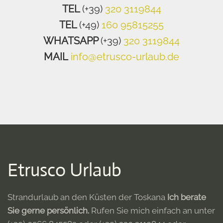
TEL
(+39)
320 3119844
TEL
(+49)
160 95815255
WHATSAPP
(+39)
320 3119844
MAIL
info@etrusco-urlaub.de
Etrusco Urlaub
Strandurlaub an den Küsten der Toskana
Ich berate
Sie gerne persönlich.
Rufen Sie mich einfach an unter