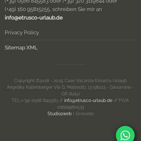
(+39) 0566 845583
oder
(+39) 320 3119844
oder
(+49) 160 95815255
, schreiben Sie mir an
info@etrusco-urlaub.de
Privacy Policy
Sitemap XML
Copyright ©2018 - 2025 Case Vacanza Etrusco-Urlaub
Angelika Kallenberger Via G. Matteotti, 13 58023 - Gavorrano -
GR (Italy)
TEL (+39) 0566 845583 //
info@etrusco-urlaub.de
// P.IVA:
01629960533
Studio2web
{ Grosseto