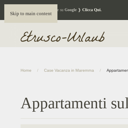
Lascia la tua recensione su
Google
❱
Clicca Qui.
Skip to main content
Home
Case Vacanza in Maremma
Appartamen
Appartamenti su