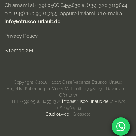
Chiamami al (+39) 0566 845583
o al (+39) 320 3119844
o al (+49) 160 95815255
, oppure inviami un'e-mail a
info@etrusco-urlaub.de
Privacy Policy
Sitemap XML
Copyright ©2018 - 2025 Case Vacanza Etrusco-Urlaub
Angelika Kallenberger Via G. Matteotti, 13 58023 - Gavorrano -
GR (Italy)
TEL (+39) 0566 845583 //
info@etrusco-urlaub.de
// P.IVA:
01629960533
Studio2web
{ Grosseto