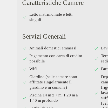
Caratteristiche Camere
Letto matrimoniale e letti
singoli
Servizi Generali
Animali domestici ammessi
Lav
Pagamento con carta di credito
Terr
possibile
sed
Wifi
Par
Giardino (se le camere sono
Dep
affittate singolarmente il
cam
giardino è in comune)
frig
lava
Piscina 14 m x 7 m, 1,20 m a
suff
1,40 m profondo
(ver