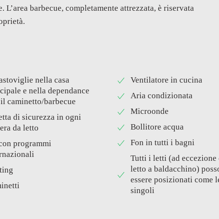
e. L’area barbecue, completamente attrezzata, è riservata
oprietà.
stoviglie nella casa
Ventilatore in cucina
cipale e nella dependance
Aria condizionata
 il caminetto/barbecue
Microonde
tta di sicurezza in ogni
Bollitore acqua
ra da letto
Fon in tutti i bagni
con programmi
rnazionali
Tutti i letti (ad eccezione
letto a baldacchino) pos
ting
essere posizionati come le
inetti
singoli