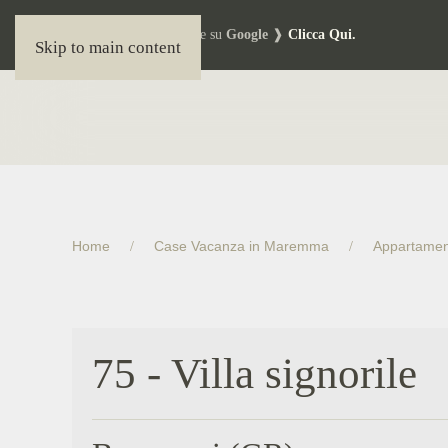
Lascia la tua recensione su
Google
❱
Clicca Qui.
Skip to main content
Home
Case Vacanza in Maremma
Appartament
75 - Villa signorile