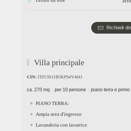
Lettini da sole
affi
Richiedi dis
Villa principale
CIN:
IT053011B5KPS4V46O
ca. 270 mq
per 10 persone
piano terra e primo
PIANO TERRA:
Ampia area d'ingresso
Lavanderia con lavatrice