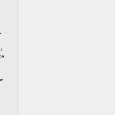
wc e
la
con
ue