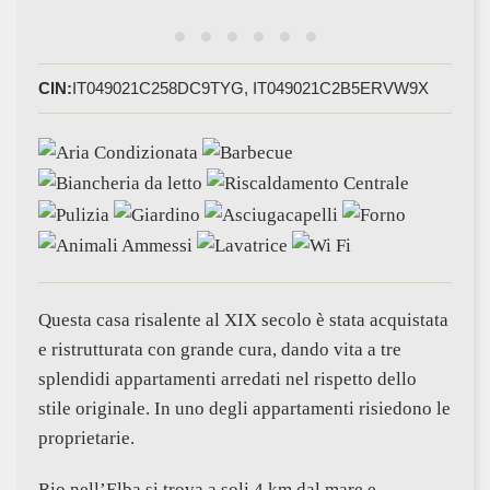
CIN:
IT049021C258DC9TYG, IT049021C2B5ERVW9X
Questa casa risalente al XIX secolo è stata acquistata
e ristrutturata con grande cura, dando vita a tre
splendidi appartamenti arredati nel rispetto dello
stile originale. In uno degli appartamenti risiedono le
proprietarie.
Rio nell’Elba si trova a soli 4 km dal mare e